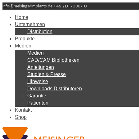
info@meisingerimplants.de
+49 2131 70867-0
Home
Unternehmen
Distribution
Produkte
Medien
Medien
CAD/CAM Bibliotheken
Anleitungen
Studien & Presse
Hinweise
Downloads Distributoren
Garantie
Patienten
Kontakt
Shop