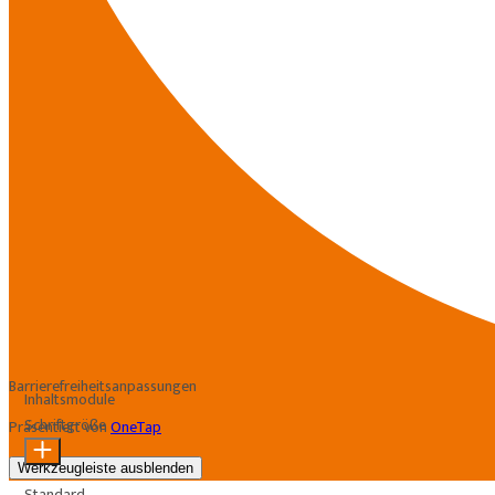
Barrierefreiheitsanpassungen
Inhaltsmodule
Schriftgröße
Präsentiert von
OneTap
Werkzeugleiste ausblenden
Standard