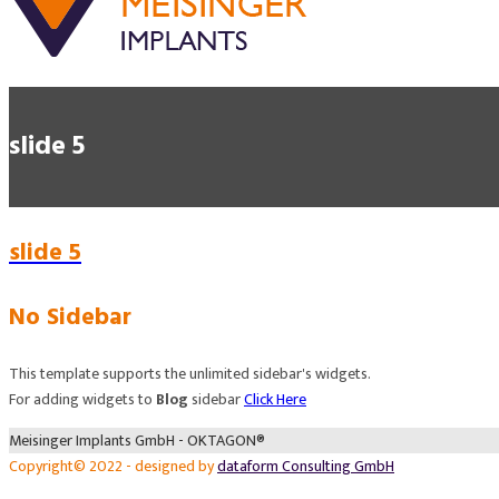
slide 5
slide 5
No Sidebar
This template supports the unlimited sidebar's widgets.
For adding widgets to
Blog
sidebar
Click Here
Meisinger Implants GmbH - OKTAGON®
Copyright© 2022 - designed by
dataform Consulting GmbH